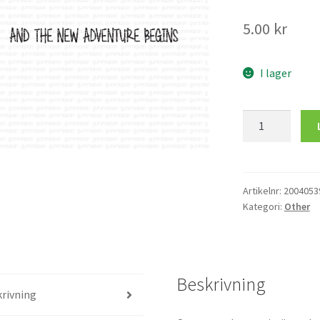
5.00
kr
I lager
And
the
new
adventure
begins
Artikelnr:
2004053
Kategori:
Other
mängd
Beskrivning
rivning