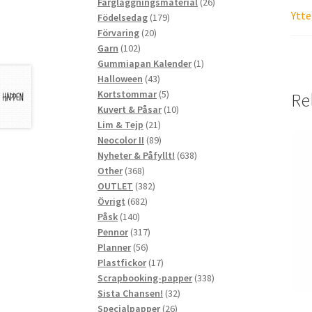
produkter
26
Färgläggningsmaterial
26
Ytte
179
produkter
Födelsedag
179
20
produkter
Förvaring
20
102
produkter
Garn
102
produkter
1
Gummiapan Kalender
1
43
produkt
Halloween
43
produkter
5
Kortstommar
5
Re
produkter
10
Kuvert & Påsar
10
21
produkter
Lim & Tejp
21
produkter
89
Neocolor II
89
produkter
638
Nyheter & Påfyllt!
638
368
produkter
Other
368
produkter
382
OUTLET
382
682
produkter
Övrigt
682
140
produkter
Påsk
140
produkter
317
Pennor
317
56
produkter
Planner
56
produkter
17
Plastfickor
17
produkter
338
Scrapbooking-papper
338
32
produkter
Sista Chansen!
32
26
produkter
Specialpapper
26