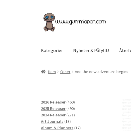
Hoppa
Hoppa
till
till
navigering
innehåll
Kategorier
Nyheter & Påfyllt!
Återf
Hem
Other
And the new adventure begins
469
2026 Releaser
469
produkter
490
2025 Releaser
490
produkter
271
2024 Releaser
271
13
produkter
Art Journals
13
produkter
17
Album & Planners
17