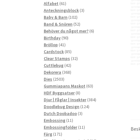
61
produkter
Alfabet
61
produkter
3
Anteckningsblock
3
102
produkter
Baby & Barn
102
produkter
52
Band & Snören
52
produkter
6
Behöver du något mer?
6
90
produkter
Birthday
90
41
produkter
Bröllop
41
produkter
85
Cardstock
85
produkter
32
Clear Stamps
32
42
produkter
Cuttlebug
42
produkter
368
Dekorera
368
2503
produkter
Dies
2503
produkter
63
Gummiapans Maskot
63
8
produkter
HDF Byggsatser
8
produkter
384
Djur | Fåglar | Insekter
384
124
produkter
Doodlebug Design
124
3
produkter
Dutch Doobadoo
3
11
produkter
Embossing
11
produkter
11
Embossingfolder
11
Besk
171
produkter
Färg
171