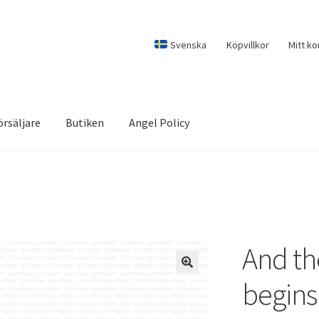
Svenska
Köpvillkor
Mitt ko
örsäljare
Butiken
Angel Policy
And th
begins