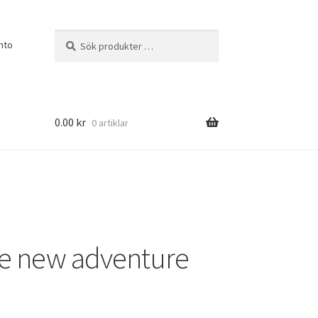
Sök
Sök
nto
efter:
0.00
kr
0 artiklar
e new adventure