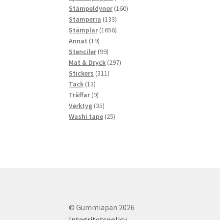
produkter
160
Stämpeldynor
160
133
produkter
Stamperia
133
produkter
1656
Stämplar
1656
19
produkter
Annat
19
produkter
99
Stenciler
99
produkter
297
Mat & Dryck
297
311
produkter
Stickers
311
13
produkter
Tack
13
produkter
9
Träffar
9
produkter
35
Verktyg
35
produkter
25
Washi tape
25
produkter
© Gummiapan 2026
Integritetspolicy