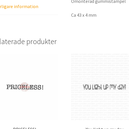
Omonterad gummistämpel
rligare information
Ca 43 x 4 mm
laterade produkter