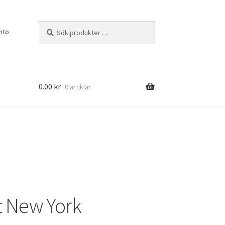
Sök
Sök
nto
efter:
0.00
kr
0 artiklar
t New York