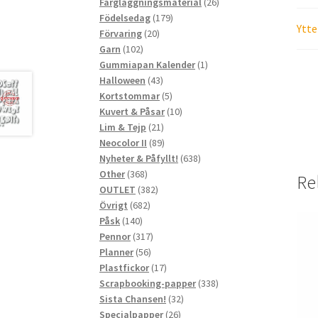
produkter
26
Färgläggningsmaterial
26
179
produkter
Födelsedag
179
Ytte
20
produkter
Förvaring
20
102
produkter
Garn
102
produkter
1
Gummiapan Kalender
1
43
produkt
Halloween
43
produkter
5
Kortstommar
5
produkter
10
Kuvert & Påsar
10
21
produkter
Lim & Tejp
21
produkter
89
Neocolor II
89
produkter
638
Nyheter & Påfyllt!
638
368
produkter
Other
368
Re
produkter
382
OUTLET
382
682
produkter
Övrigt
682
140
produkter
Påsk
140
produkter
317
Pennor
317
56
produkter
Planner
56
produkter
17
Plastfickor
17
produkter
338
Scrapbooking-papper
338
32
produkter
Sista Chansen!
32
26
produkter
Specialpapper
26