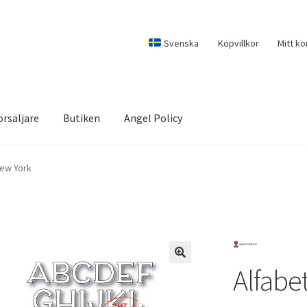
Svenska
Köpvillkor
Mitt ko
örsäljare
Butiken
Angel Policy
New York
Alfabe