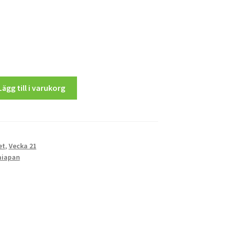
Lägg till i varukorg
et
,
Vecka 21
iapan