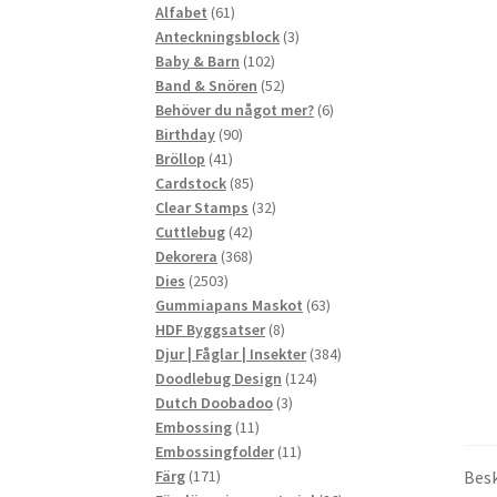
61
produkter
Alfabet
61
produkter
3
Anteckningsblock
3
102
produkter
Baby & Barn
102
produkter
52
Band & Snören
52
produkter
6
Behöver du något mer?
6
90
produkter
Birthday
90
41
produkter
Bröllop
41
produkter
85
Cardstock
85
produkter
32
Clear Stamps
32
42
produkter
Cuttlebug
42
produkter
368
Dekorera
368
2503
produkter
Dies
2503
produkter
63
Gummiapans Maskot
63
8
produkter
HDF Byggsatser
8
produkter
384
Djur | Fåglar | Insekter
384
124
produkter
Doodlebug Design
124
3
produkter
Dutch Doobadoo
3
11
produkter
Embossing
11
produkter
11
Embossingfolder
11
171
produkter
Besk
Färg
171