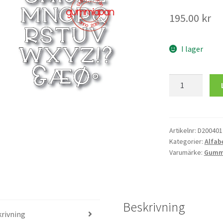
195.00
kr
I lager
Alfabet
New
York
mängd
Artikelnr:
D200401
Kategorier:
Alfab
Varumärke:
Gumm
Beskrivning
rivning