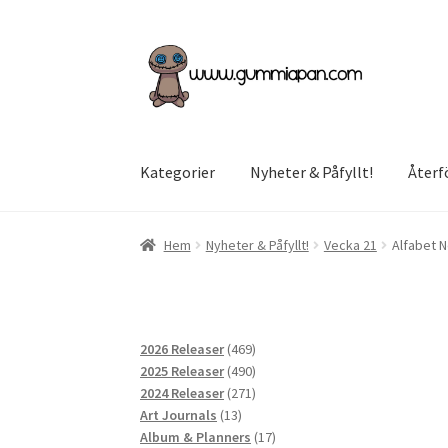
Hoppa
Hoppa
till
till
navigering
innehåll
Kategorier
Nyheter & Påfyllt!
Återf
Hem
Nyheter & Påfyllt!
Vecka 21
Alfabet 
469
2026 Releaser
469
produkter
490
2025 Releaser
490
produkter
271
2024 Releaser
271
13
produkter
Art Journals
13
produkter
17
Album & Planners
17