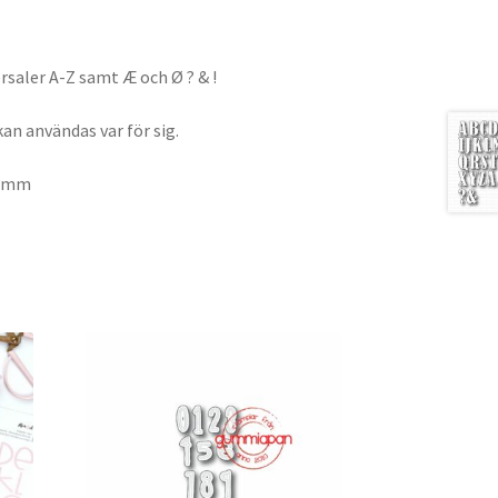
rsaler A-Z samt Æ och Ø ? & !
kan användas var för sig.
0 mm