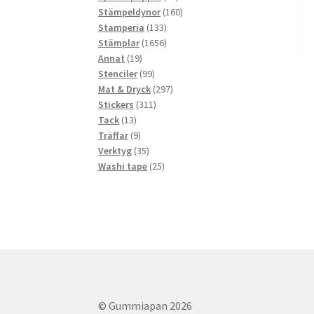
produkter
160
Stämpeldynor
160
133
produkter
Stamperia
133
produkter
1656
Stämplar
1656
19
produkter
Annat
19
produkter
99
Stenciler
99
produkter
297
Mat & Dryck
297
311
produkter
Stickers
311
13
produkter
Tack
13
produkter
9
Träffar
9
produkter
35
Verktyg
35
produkter
25
Washi tape
25
produkter
© Gummiapan 2026