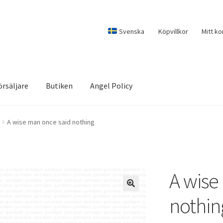
Svenska
Köpvillkor
Mitt ko
örsäljare
Butiken
Angel Policy
A wise man once said nothing
A wise
nothin