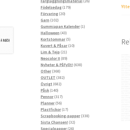
produkter
26
Färgläggningsmaterial
26
Ytte
179
produkter
Födelsedag
179
20
produkter
Förvaring
20
102
produkter
Garn
102
produkter
1
Gummiapan Kalender
1
43
produkt
Halloween
43
produkter
5
Kortstommar
5
Re
produkter
10
Kuvert & Påsar
10
21
produkter
Lim & Tejp
21
produkter
89
Neocolor II
89
produkter
638
Nyheter & Påfyllt!
638
368
produkter
Other
368
produkter
382
OUTLET
382
682
produkter
Övrigt
682
140
produkter
Påsk
140
produkter
317
Pennor
317
56
produkter
Planner
56
produkter
17
Plastfickor
17
produkter
338
Scrapbooking-papper
338
32
produkter
Sista Chansen!
32
26
produkter
Specialpapper
26