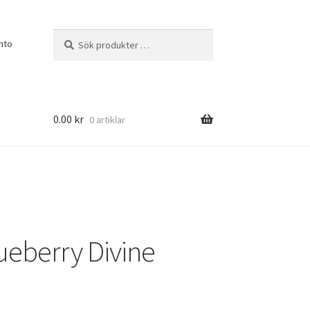
Sök
Sök
nto
efter:
0.00
kr
0 artiklar
ueberry Divine