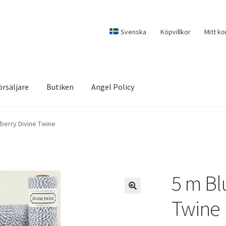
Svenska
Köpvillkor
Mitt ko
örsäljare
Butiken
Angel Policy
berry Divine Twine
5 m Bl
Twine