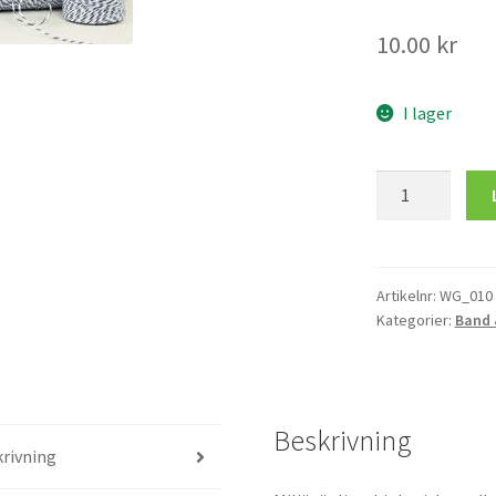
10.00
kr
I lager
5
m
Blueberry
Divine
Twine
Artikelnr:
WG_010
Kategorier:
Band 
mängd
Beskrivning
rivning