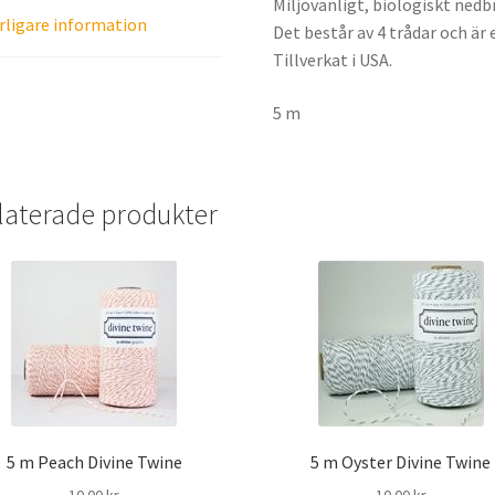
Miljövänligt, biologiskt ned
rligare information
Det består av 4 trådar och är 
Tillverkat i USA.
5 m
laterade produkter
5 m Peach Divine Twine
5 m Oyster Divine Twine
10.00
kr
10.00
kr