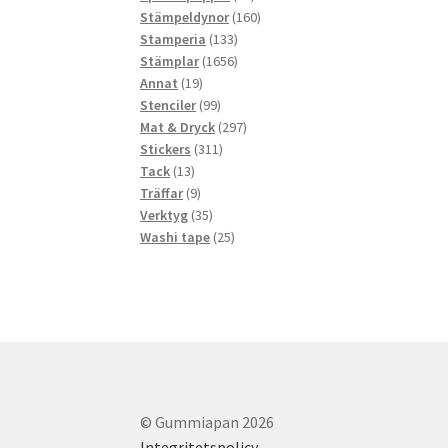
produkter
160
Stämpeldynor
160
133
produkter
Stamperia
133
produkter
1656
Stämplar
1656
19
produkter
Annat
19
produkter
99
Stenciler
99
produkter
297
Mat & Dryck
297
311
produkter
Stickers
311
13
produkter
Tack
13
produkter
9
Träffar
9
produkter
35
Verktyg
35
produkter
25
Washi tape
25
produkter
© Gummiapan 2026
Integritetspolicy