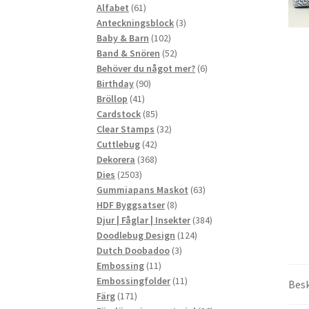
61
produkter
Alfabet
61
produkter
3
Anteckningsblock
3
102
produkter
Baby & Barn
102
produkter
52
Band & Snören
52
produkter
6
Behöver du något mer?
6
90
produkter
Birthday
90
41
produkter
Bröllop
41
produkter
85
Cardstock
85
produkter
32
Clear Stamps
32
42
produkter
Cuttlebug
42
produkter
368
Dekorera
368
2503
produkter
Dies
2503
produkter
63
Gummiapans Maskot
63
8
produkter
HDF Byggsatser
8
produkter
384
Djur | Fåglar | Insekter
384
124
produkter
Doodlebug Design
124
3
produkter
Dutch Doobadoo
3
11
produkter
Embossing
11
produkter
11
Embossingfolder
11
Besk
171
produkter
Färg
171