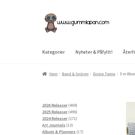
Hoppa
Hoppa
till
till
navigering
innehåll
Kategorier
Nyheter & Påfyllt!
Återf
Hem
Band & Snören
Divine Twine
5 m Blue
469
2026 Releaser
469
produkter
490
2025 Releaser
490
produkter
271
2024 Releaser
271
13
produkter
Art Journals
13
produkter
17
Album & Planners
17