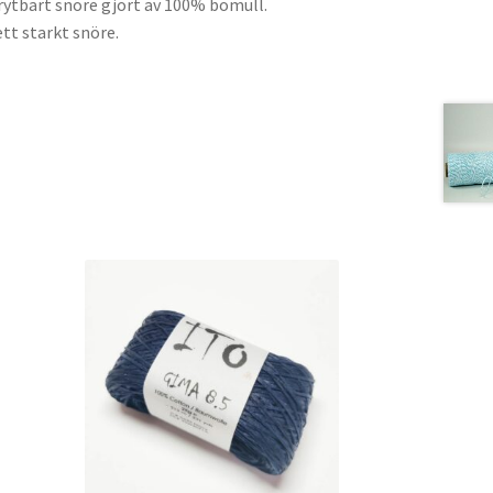
brytbart snöre gjort av 100% bomull.
ett starkt snöre.