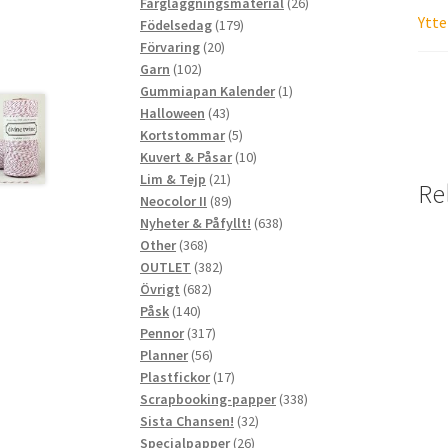
produkter
26
Färgläggningsmaterial
26
Ytte
179
produkter
Födelsedag
179
20
produkter
Förvaring
20
102
produkter
Garn
102
produkter
1
Gummiapan Kalender
1
43
produkt
Halloween
43
produkter
5
Kortstommar
5
produkter
10
Kuvert & Påsar
10
21
produkter
Lim & Tejp
21
Re
produkter
89
Neocolor II
89
produkter
638
Nyheter & Påfyllt!
638
368
produkter
Other
368
produkter
382
OUTLET
382
682
produkter
Övrigt
682
140
produkter
Påsk
140
produkter
317
Pennor
317
56
produkter
Planner
56
produkter
17
Plastfickor
17
produkter
338
Scrapbooking-papper
338
32
produkter
Sista Chansen!
32
26
produkter
Specialpapper
26