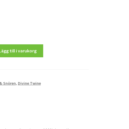
Lägg till i varukorg
& Snören
,
Divine Twine