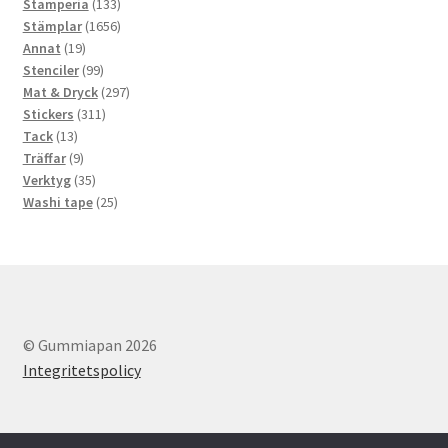
133
produkter
Stamperia
133
produkter
1656
Stämplar
1656
19
produkter
Annat
19
produkter
99
Stenciler
99
produkter
297
Mat & Dryck
297
311
produkter
Stickers
311
13
produkter
Tack
13
produkter
9
Träffar
9
produkter
35
Verktyg
35
produkter
25
Washi tape
25
produkter
© Gummiapan 2026
Integritetspolicy