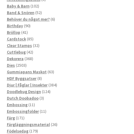
102
produkter
Baby & Barn
102
produkter
52
Band & Snören
52
produkter
6
Behöver du något mer?
6
90
produkter
Birthday
90
41
produkter
Bröllop
41
produkter
85
Cardstock
85
produkter
32
Clear Stamps
32
42
produkter
Cuttlebug
42
produkter
368
Dekorera
368
2503
produkter
Dies
2503
produkter
63
Gummiapans Maskot
63
8
produkter
HDF Byggsatser
8
produkter
384
Djur | Fåglar | Insekter
384
124
produkter
Doodlebug Design
124
3
produkter
Dutch Doobadoo
3
11
produkter
Embossing
11
produkter
11
Embossingfolder
11
171
produkter
Färg
171
produkter
26
Färgläggningsmaterial
26
179
produkter
Födelsedag
179