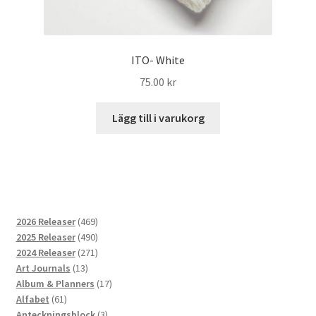
ITO- White
75.00
kr
Lägg till i varukorg
469
2026 Releaser
469
produkter
490
2025 Releaser
490
produkter
271
2024 Releaser
271
13
produkter
Art Journals
13
produkter
17
Album & Planners
17
61
produkter
Alfabet
61
produkter
3
Anteckningsblock
3