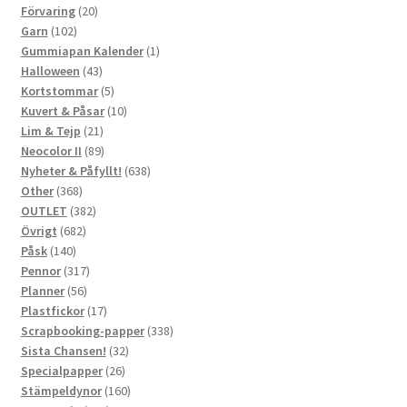
20
produkter
Förvaring
20
102
produkter
Garn
102
produkter
1
Gummiapan Kalender
1
43
produkt
Halloween
43
produkter
5
Kortstommar
5
produkter
10
Kuvert & Påsar
10
21
produkter
Lim & Tejp
21
produkter
89
Neocolor II
89
produkter
638
Nyheter & Påfyllt!
638
368
produkter
Other
368
produkter
382
OUTLET
382
682
produkter
Övrigt
682
140
produkter
Påsk
140
produkter
317
Pennor
317
56
produkter
Planner
56
produkter
17
Plastfickor
17
produkter
338
Scrapbooking-papper
338
32
produkter
Sista Chansen!
32
26
produkter
Specialpapper
26
produkter
160
Stämpeldynor
160