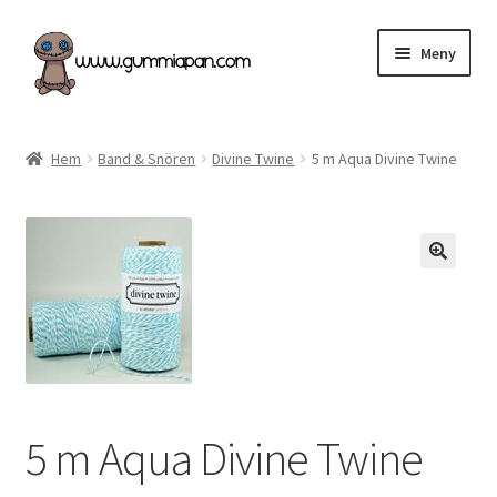
Hoppa
Hoppa
Meny
till
till
navigering
innehåll
Expand
Svenska
underm
Hem
Band & Snören
Divine Twine
5 m Aqua Divine Twine
Kategorier
Nyheter & Påfyllt!
Återförsäljare
Butiken
Köpvillkor
5 m Aqua Divine Twine
Angel Policy