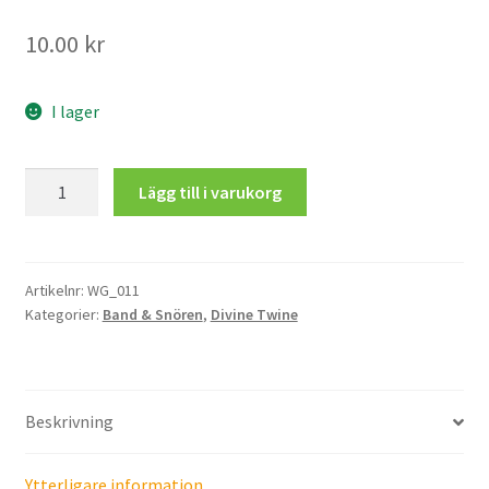
10.00
kr
Mitt konto
I lager
5
Lägg till i varukorg
m
Aqua
Divine
Twine
Artikelnr:
WG_011
Kategorier:
Band & Snören
,
Divine Twine
mängd
Beskrivning
Ytterligare information