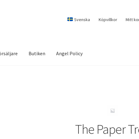
Svenska
Köpvillkor
Mitt ko
örsäljare
Butiken
Angel Policy
The Paper T