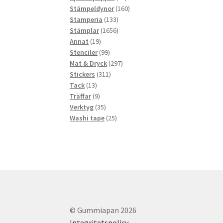
produkter
160
Stämpeldynor
160
133
produkter
Stamperia
133
produkter
1656
Stämplar
1656
19
produkter
Annat
19
produkter
99
Stenciler
99
produkter
297
Mat & Dryck
297
311
produkter
Stickers
311
13
produkter
Tack
13
produkter
9
Träffar
9
produkter
35
Verktyg
35
produkter
25
Washi tape
25
produkter
© Gummiapan 2026
Integritetspolicy