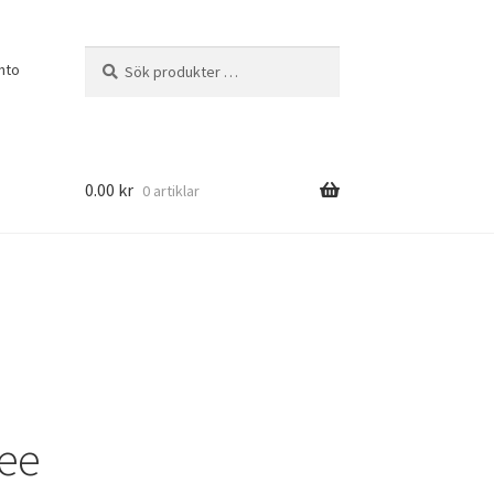
Sök
Sök
nto
efter:
0.00
kr
0 artiklar
ree