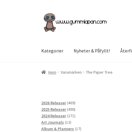
Hoppa
Hoppa
till
till
navigering
innehåll
Kategorier
Nyheter & Påfyllt!
Återf
Hem
Varumärken
The Paper Tree
469
2026 Releaser
469
produkter
490
2025 Releaser
490
produkter
271
2024 Releaser
271
13
produkter
Art Journals
13
produkter
17
Album & Planners
17