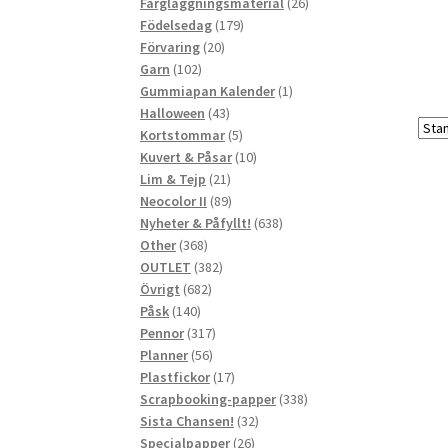
produkter
26
Färgläggningsmaterial
26
179
produkter
Födelsedag
179
20
produkter
Förvaring
20
102
produkter
Garn
102
produkter
1
Gummiapan Kalender
1
43
produkt
Halloween
43
produkter
5
Kortstommar
5
produkter
10
Kuvert & Påsar
10
21
produkter
Lim & Tejp
21
produkter
89
Neocolor II
89
produkter
638
Nyheter & Påfyllt!
638
368
produkter
Other
368
produkter
382
OUTLET
382
682
produkter
Övrigt
682
140
produkter
Påsk
140
produkter
317
Pennor
317
56
produkter
Planner
56
produkter
17
Plastfickor
17
produkter
338
Scrapbooking-papper
338
32
produkter
Sista Chansen!
32
26
produkter
Specialpapper
26