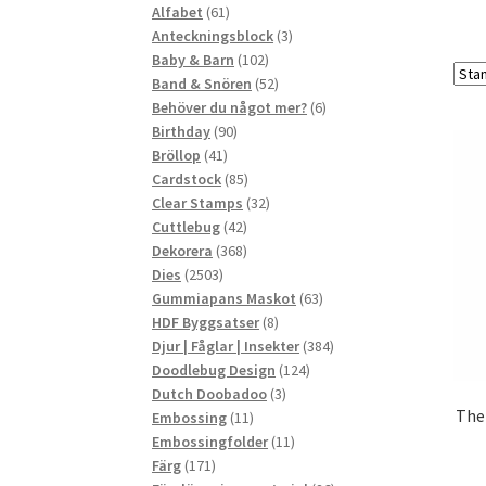
61
produkter
Alfabet
61
produkter
3
Anteckningsblock
3
102
produkter
Baby & Barn
102
produkter
52
Band & Snören
52
produkter
6
Behöver du något mer?
6
90
produkter
Birthday
90
41
produkter
Bröllop
41
produkter
85
Cardstock
85
produkter
32
Clear Stamps
32
42
produkter
Cuttlebug
42
produkter
368
Dekorera
368
2503
produkter
Dies
2503
produkter
63
Gummiapans Maskot
63
8
produkter
HDF Byggsatser
8
produkter
384
Djur | Fåglar | Insekter
384
124
produkter
Doodlebug Design
124
3
produkter
Dutch Doobadoo
3
The
11
produkter
Embossing
11
produkter
11
Embossingfolder
11
171
produkter
Färg
171