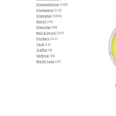
produkter
160
Stämpeldynor
160
133
produkter
Stamperia
133
produkter
1656
Stämplar
1656
19
produkter
Annat
19
produkter
99
Stenciler
99
produkter
297
Mat & Dryck
297
311
produkter
Stickers
311
13
produkter
Tack
13
produkter
9
Träffar
9
produkter
35
Verktyg
35
produkter
25
Washi tape
25
produkter