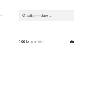
Sök
Sök
nto
efter:
0.00
kr
0 artiklar