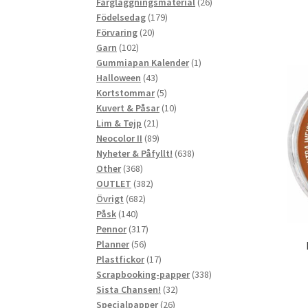
produkter
26
Färgläggningsmaterial
26
179
produkter
Födelsedag
179
20
produkter
Förvaring
20
102
produkter
Garn
102
produkter
1
Gummiapan Kalender
1
43
produkt
Halloween
43
produkter
5
Kortstommar
5
produkter
10
Kuvert & Påsar
10
21
produkter
Lim & Tejp
21
produkter
89
Neocolor II
89
produkter
638
Nyheter & Påfyllt!
638
368
produkter
Other
368
produkter
382
OUTLET
382
682
produkter
Övrigt
682
140
produkter
Påsk
140
produkter
317
Pennor
317
56
produkter
Planner
56
produkter
17
Plastfickor
17
produkter
338
Scrapbooking-papper
338
32
produkter
Sista Chansen!
32
26
produkter
Specialpapper
26