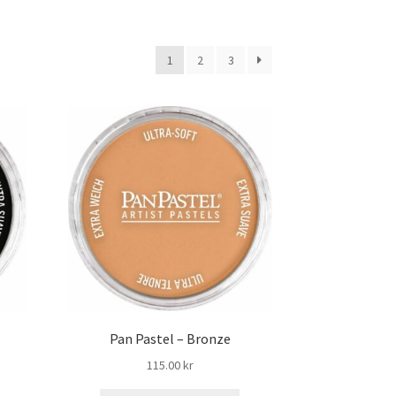
1
2
3
Pan Pastel – Bronze
115.00
kr