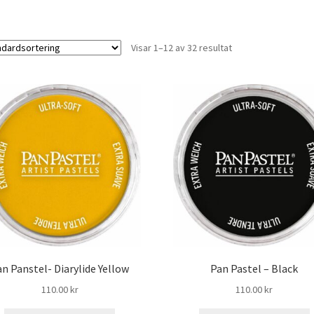
Visar 1–12 av 32 resultat
n Panstel- Diarylide Yellow
Pan Pastel – Black
110.00
kr
110.00
kr