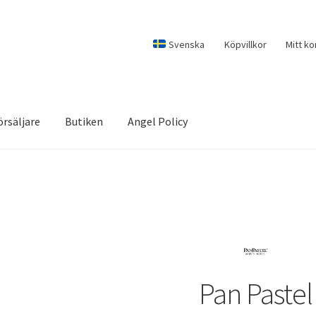
Svenska
Köpvillkor
Mitt ko
örsäljare
Butiken
Angel Policy
Pan Pastel