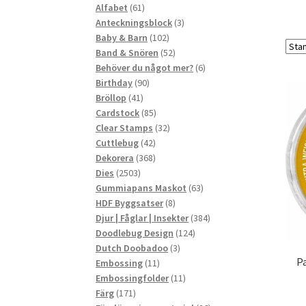
61
produkter
Alfabet
61
produkter
3
Anteckningsblock
3
102
produkter
Baby & Barn
102
produkter
52
Band & Snören
52
produkter
6
Behöver du något mer?
6
90
produkter
Birthday
90
41
produkter
Bröllop
41
produkter
85
Cardstock
85
produkter
32
Clear Stamps
32
42
produkter
Cuttlebug
42
produkter
368
Dekorera
368
2503
produkter
Dies
2503
produkter
63
Gummiapans Maskot
63
8
produkter
HDF Byggsatser
8
produkter
384
Djur | Fåglar | Insekter
384
124
produkter
Doodlebug Design
124
3
produkter
Dutch Doobadoo
3
Pa
11
produkter
Embossing
11
produkter
11
Embossingfolder
11
171
produkter
Färg
171