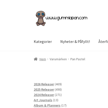
Hoppa
Hoppa
till
till
navigering
innehåll
Kategorier
Nyheter & Påfyllt!
Återf
Hem
Varumärken
Pan Pastel
469
2026 Releaser
469
produkter
490
2025 Releaser
490
produkter
271
2024 Releaser
271
13
produkter
Art Journals
13
produkter
17
Album & Planners
17