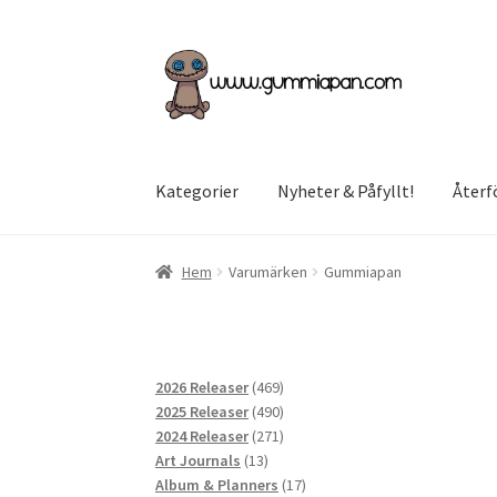
Hoppa
Hoppa
till
till
navigering
innehåll
Kategorier
Nyheter & Påfyllt!
Återf
Hem
Varumärken
Gummiapan
469
2026 Releaser
469
produkter
490
2025 Releaser
490
produkter
271
2024 Releaser
271
13
produkter
Art Journals
13
produkter
17
Album & Planners
17