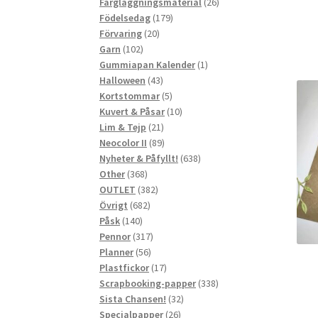
produkter
26
Färgläggningsmaterial
26
179
produkter
Födelsedag
179
20
produkter
Förvaring
20
102
produkter
Garn
102
produkter
1
Gummiapan Kalender
1
43
produkt
Halloween
43
produkter
5
Kortstommar
5
produkter
10
Kuvert & Påsar
10
21
produkter
Lim & Tejp
21
produkter
89
Neocolor II
89
produkter
638
Nyheter & Påfyllt!
638
368
produkter
Other
368
produkter
382
OUTLET
382
682
produkter
Övrigt
682
140
produkter
Påsk
140
produkter
317
Pennor
317
56
produkter
Planner
56
produkter
17
Plastfickor
17
produkter
338
Scrapbooking-papper
338
32
produkter
Sista Chansen!
32
26
produkter
Specialpapper
26