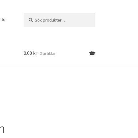
Sök
Sök
nto
efter:
0.00
kr
0 artiklar
n