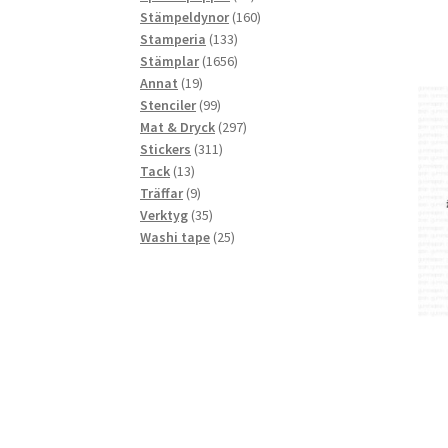
produkter
160
Stämpeldynor
160
133
produkter
Stamperia
133
produkter
1656
Stämplar
1656
19
produkter
Annat
19
produkter
99
Stenciler
99
produkter
297
Mat & Dryck
297
311
produkter
Stickers
311
13
produkter
Tack
13
produkter
9
Träffar
9
produkter
35
Verktyg
35
produkter
25
Washi tape
25
produkter