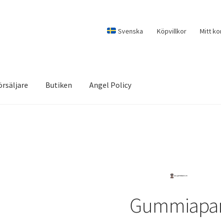
Svenska
Köpvillkor
Mitt ko
örsäljare
Butiken
Angel Policy
Gummiapa