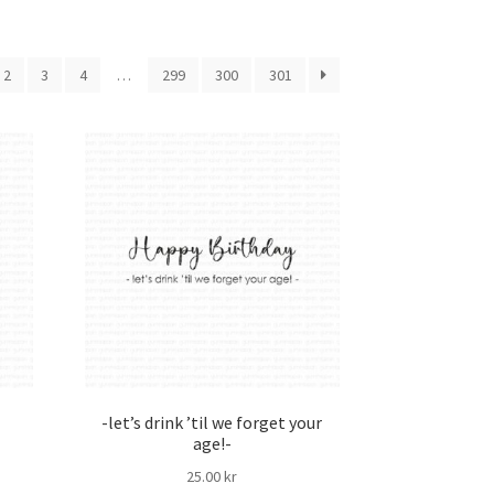
2
3
4
…
299
300
301
-let’s drink ’til we forget your
age!-
25.00
kr