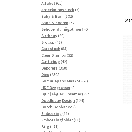
61
produkter
Alfabet
61
produkter
3
Anteckningsblock
3
102
produkter
Baby & Barn
102
produkter
52
Band & Snören
52
produkter
6
Behöver du något mer?
6
90
produkter
Birthday
90
41
produkter
Bröllop
41
produkter
85
Cardstock
85
produkter
32
Clear Stamps
32
42
produkter
Cuttlebug
42
produkter
368
Dekorera
368
2503
produkter
Dies
2503
produkter
63
Gummiapans Maskot
63
8
produkter
HDF Byggsatser
8
produkter
384
Djur | Fåglar | Insekter
384
124
produkter
Doodlebug Design
124
3
produkter
Dutch Doobadoo
3
11
produkter
Embossing
11
produkter
11
Embossingfolder
11
171
produkter
Färg
171