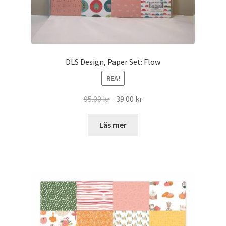
DLS Design, Paper Set: Flow
REA!
Det
Det
95.00
kr
39.00
kr
ursprungliga
nuvarande
priset
priset
Läs mer
var:
är:
95.00 kr.
39.00 kr.