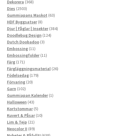
produkter
368
Dekorera
368
2503
produkter
Dies
2503
produkter
63
Gummiapans Maskot
63
8
produkter
HDF Byggsatser
8
produkter
384
Djur | Fåglar | Insekter
384
124
produkter
Doodlebug Design
124
3
produkter
Dutch Doobadoo
3
11
produkter
Embossing
11
produkter
11
Embossingfolder
11
171
produkter
Färg
171
produkter
26
Färgläggningsmaterial
26
179
produkter
Födelsedag
179
20
produkter
Förvaring
20
102
produkter
Garn
102
produkter
1
Gummiapan Kalender
1
43
produkt
Halloween
43
produkter
5
Kortstommar
5
produkter
10
Kuvert & Påsar
10
21
produkter
Lim & Tejp
21
produkter
89
Neocolor II
89
produkter
638
Nyheter & Påfyllt!
638