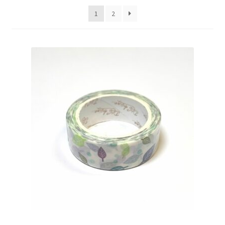
1
2
Mitt konto