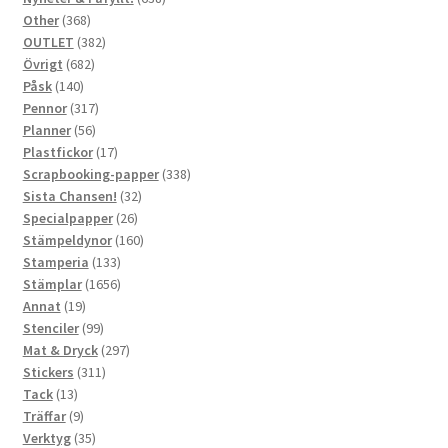
368
produkter
Other
368
produkter
382
OUTLET
382
682
produkter
Övrigt
682
140
produkter
Påsk
140
produkter
317
Pennor
317
56
produkter
Planner
56
produkter
17
Plastfickor
17
produkter
338
Scrapbooking-papper
338
32
produkter
Sista Chansen!
32
26
produkter
Specialpapper
26
produkter
160
Stämpeldynor
160
133
produkter
Stamperia
133
produkter
1656
Stämplar
1656
19
produkter
Annat
19
produkter
99
Stenciler
99
produkter
297
Mat & Dryck
297
311
produkter
Stickers
311
13
produkter
Tack
13
produkter
9
Träffar
9
produkter
35
Verktyg
35