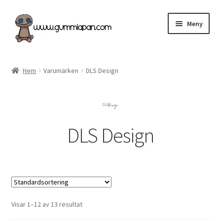
Hoppa
Hoppa
Meny
till
till
navigering
innehåll
Svenska
Hem
Varumärken
DLS Design
Kategorier
Nyheter & Påfyllt!
DLS Design
Återförsäljare
Butiken
Köpvillkor
Visar 1–12 av 13 resultat
Angel Policy