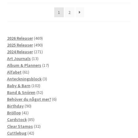
1
2
469
2026 Releaser
469
produkter
490
2025 Releaser
490
produkter
271
2024 Releaser
271
13
produkter
Art Journals
13
produkter
17
Album & Planners
17
61
produkter
Alfabet
61
produkter
3
Anteckningsblock
3
102
produkter
Baby & Barn
102
produkter
52
Band & Snören
52
produkter
6
Behöver du något mer?
6
90
produkter
Birthday
90
41
produkter
Bröllop
41
produkter
85
Cardstock
85
produkter
32
Clear Stamps
32
42
produkter
Cuttlebug
42