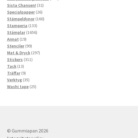
32
produkter
Sista Chansen!
32
26
produkter
Specialpapper
26
produkter
160
Stämpeldynor
160
133
produkter
Stamperia
133
produkter
1656
Stämplar
1656
19
produkter
Annat
19
produkter
99
Stenciler
99
produkter
297
Mat & Dryck
297
311
produkter
Stickers
311
13
produkter
Tack
13
produkter
9
Träffar
9
produkter
35
Verktyg
35
produkter
25
Washi tape
25
produkter
© Gummiapan 2026