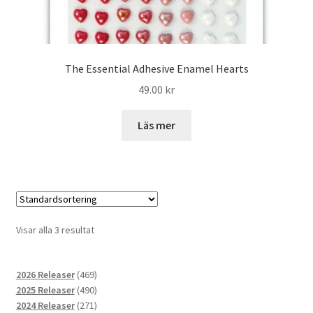
The Essential Adhesive Enamel Hearts
49.00
kr
Läs mer
Visar alla 3 resultat
469
2026 Releaser
469
produkter
490
2025 Releaser
490
produkter
271
2024 Releaser
271