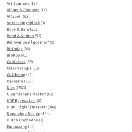
13
produkter
Art Journals
13
produkter
17
Album & Planners
17
61
produkter
Alfabet
61
produkter
3
Anteckningsblock
3
102
produkter
Baby & Barn
102
produkter
52
Band & Snören
52
produkter
6
Behöver du något mer?
6
90
produkter
Birthday
90
41
produkter
Bröllop
41
produkter
85
Cardstock
85
produkter
32
Clear Stamps
32
42
produkter
Cuttlebug
42
produkter
368
Dekorera
368
2503
produkter
Dies
2503
produkter
63
Gummiapans Maskot
63
8
produkter
HDF Byggsatser
8
produkter
384
Djur | Fåglar | Insekter
384
124
produkter
Doodlebug Design
124
3
produkter
Dutch Doobadoo
3
11
produkter
Embossing
11