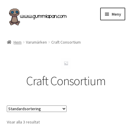
Hoppa
Hoppa
Meny
till
till
navigering
innehåll
Svenska
Hem
Varumärken
Craft Consortium
Kategorier
Nyheter & Påfyllt!
Craft Consortium
Återförsäljare
Butiken
Köpvillkor
Visar alla 3 resultat
Angel Policy