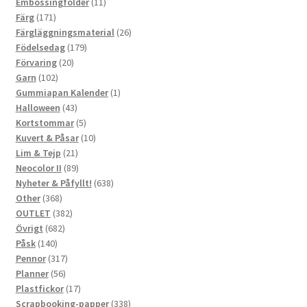
produkter
11
Embossingfolder
11
171
produkter
Färg
171
produkter
26
Färgläggningsmaterial
26
179
produkter
Födelsedag
179
20
produkter
Förvaring
20
102
produkter
Garn
102
produkter
1
Gummiapan Kalender
1
43
produkt
Halloween
43
produkter
5
Kortstommar
5
produkter
10
Kuvert & Påsar
10
21
produkter
Lim & Tejp
21
produkter
89
Neocolor II
89
produkter
638
Nyheter & Påfyllt!
638
368
produkter
Other
368
produkter
382
OUTLET
382
682
produkter
Övrigt
682
140
produkter
Påsk
140
produkter
317
Pennor
317
56
produkter
Planner
56
produkter
17
Plastfickor
17
produkter
338
Scrapbooking-papper
338