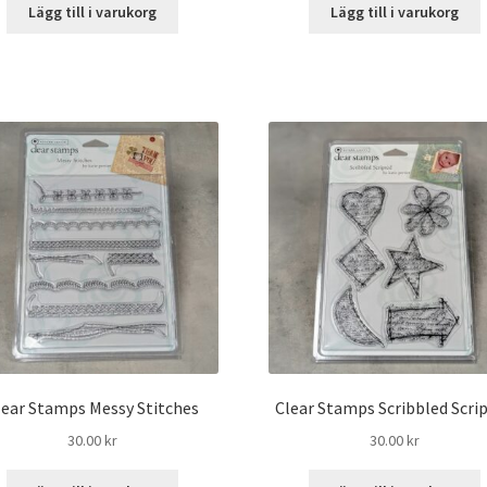
Lägg till i varukorg
Lägg till i varukorg
lear Stamps Messy Stitches
Clear Stamps Scribbled Scri
30.00
kr
30.00
kr