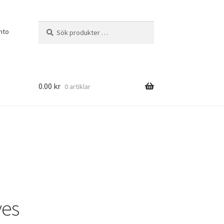
Sök
Sök
nto
efter:
0.00
kr
0 artiklar
es