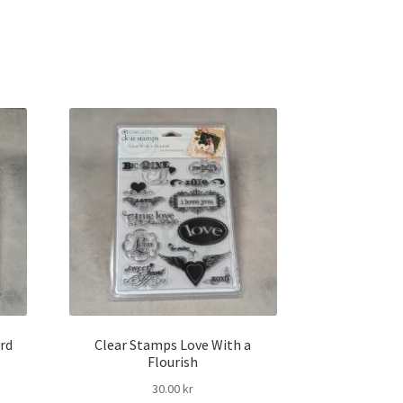
rd
Clear Stamps Love With a
Flourish
30.00
kr