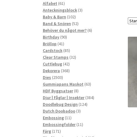
61
produkter
Alfabet
61
produkter
3
Anteckningsblock
3
102
produkter
Baby & Barn
102
produkter
52
Band & Snören
52
produkter
6
Behöver du något mer?
6
90
produkter
Birthday
90
41
produkter
Bröllop
41
produkter
85
Cardstock
85
produkter
32
Clear Stamps
32
42
produkter
Cuttlebug
42
produkter
368
Dekorera
368
2503
produkter
Dies
2503
produkter
63
Gummiapans Maskot
63
8
produkter
HDF Byggsatser
8
produkter
384
Djur | Fåglar | Insekter
384
124
produkter
Doodlebug Design
124
3
produkter
Dutch Doobadoo
3
11
produkter
Embossing
11
produkter
11
Embossingfolder
11
171
produkter
Färg
171