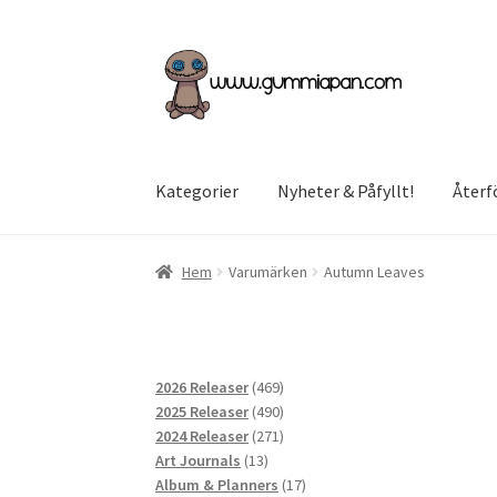
Hoppa
Hoppa
till
till
navigering
innehåll
Kategorier
Nyheter & Påfyllt!
Återf
Hem
Varumärken
Autumn Leaves
469
2026 Releaser
469
produkter
490
2025 Releaser
490
produkter
271
2024 Releaser
271
13
produkter
Art Journals
13
produkter
17
Album & Planners
17