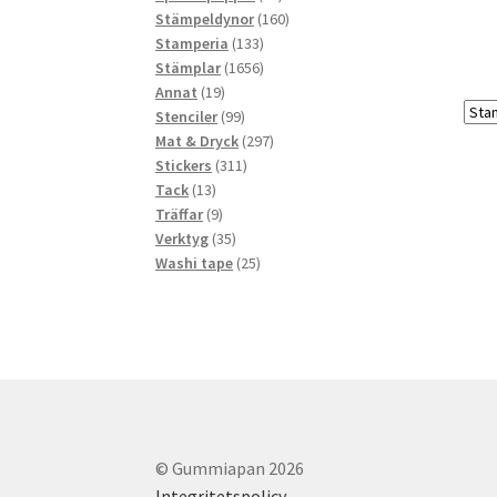
produkter
160
Stämpeldynor
160
133
produkter
Stamperia
133
produkter
1656
Stämplar
1656
19
produkter
Annat
19
produkter
99
Stenciler
99
produkter
297
Mat & Dryck
297
311
produkter
Stickers
311
13
produkter
Tack
13
produkter
9
Träffar
9
produkter
35
Verktyg
35
produkter
25
Washi tape
25
produkter
© Gummiapan 2026
Integritetspolicy