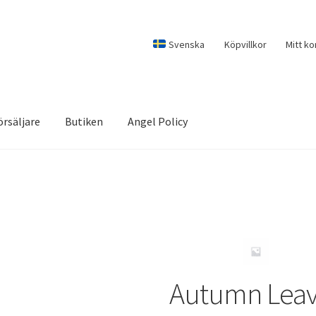
Svenska
Köpvillkor
Mitt ko
örsäljare
Butiken
Angel Policy
Autumn Leav