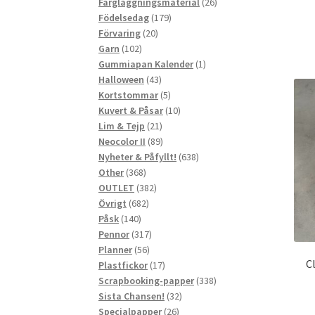
produkter
26
Färgläggningsmaterial
26
179
produkter
Födelsedag
179
20
produkter
Förvaring
20
102
produkter
Garn
102
produkter
1
Gummiapan Kalender
1
43
produkt
Halloween
43
produkter
5
Kortstommar
5
produkter
10
Kuvert & Påsar
10
21
produkter
Lim & Tejp
21
produkter
89
Neocolor II
89
produkter
638
Nyheter & Påfyllt!
638
368
produkter
Other
368
produkter
382
OUTLET
382
682
produkter
Övrigt
682
140
produkter
Påsk
140
produkter
317
Pennor
317
56
produkter
Planner
56
C
produkter
17
Plastfickor
17
produkter
338
Scrapbooking-papper
338
32
produkter
Sista Chansen!
32
26
produkter
Specialpapper
26