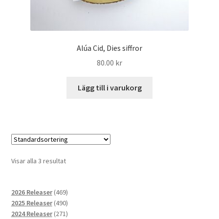
Alúa Cid, Dies siffror
80.00
kr
Lägg till i varukorg
Visar alla 3 resultat
469
2026 Releaser
469
produkter
490
2025 Releaser
490
produkter
271
2024 Releaser
271