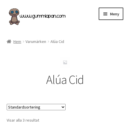
Hoppa
Hoppa
Meny
till
till
navigering
innehåll
Svenska
Hem
Varumärken
Alúa Cid
Kategorier
Nyheter & Påfyllt!
Alúa Cid
Återförsäljare
Butiken
Köpvillkor
Visar alla 3 resultat
Angel Policy