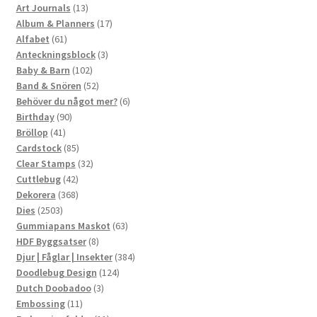
13
produkter
Art Journals
13
produkter
17
Album & Planners
17
61
produkter
Alfabet
61
produkter
3
Anteckningsblock
3
102
produkter
Baby & Barn
102
produkter
52
Band & Snören
52
produkter
6
Behöver du något mer?
6
90
produkter
Birthday
90
41
produkter
Bröllop
41
produkter
85
Cardstock
85
produkter
32
Clear Stamps
32
42
produkter
Cuttlebug
42
produkter
368
Dekorera
368
2503
produkter
Dies
2503
produkter
63
Gummiapans Maskot
63
8
produkter
HDF Byggsatser
8
produkter
384
Djur | Fåglar | Insekter
384
124
produkter
Doodlebug Design
124
3
produkter
Dutch Doobadoo
3
11
produkter
Embossing
11