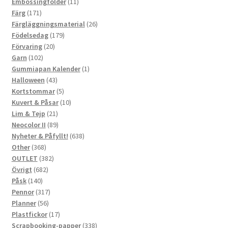
produkter
11
Embossingfolder
11
171
produkter
Färg
171
produkter
26
Färgläggningsmaterial
26
179
produkter
Födelsedag
179
20
produkter
Förvaring
20
102
produkter
Garn
102
produkter
1
Gummiapan Kalender
1
43
produkt
Halloween
43
produkter
5
Kortstommar
5
produkter
10
Kuvert & Påsar
10
21
produkter
Lim & Tejp
21
produkter
89
Neocolor II
89
produkter
638
Nyheter & Påfyllt!
638
368
produkter
Other
368
produkter
382
OUTLET
382
682
produkter
Övrigt
682
140
produkter
Påsk
140
produkter
317
Pennor
317
56
produkter
Planner
56
produkter
17
Plastfickor
17
produkter
338
Scrapbooking-papper
338