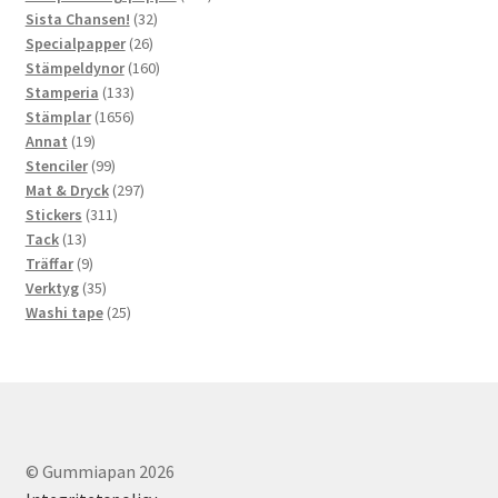
32
produkter
Sista Chansen!
32
26
produkter
Specialpapper
26
produkter
160
Stämpeldynor
160
133
produkter
Stamperia
133
produkter
1656
Stämplar
1656
19
produkter
Annat
19
produkter
99
Stenciler
99
produkter
297
Mat & Dryck
297
311
produkter
Stickers
311
13
produkter
Tack
13
produkter
9
Träffar
9
produkter
35
Verktyg
35
produkter
25
Washi tape
25
produkter
© Gummiapan 2026