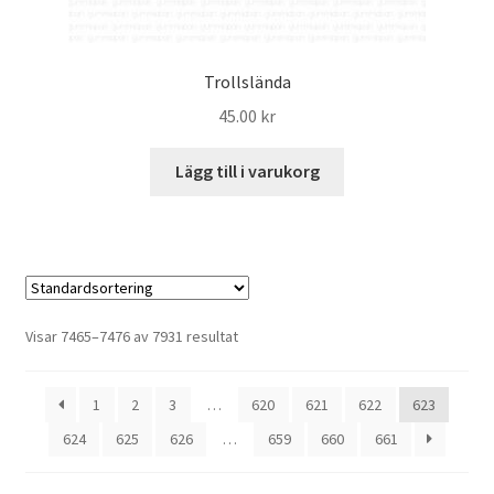
Trollslända
45.00
kr
Lägg till i varukorg
Visar 7465–7476 av 7931 resultat
1
2
3
…
620
621
622
623
624
625
626
…
659
660
661