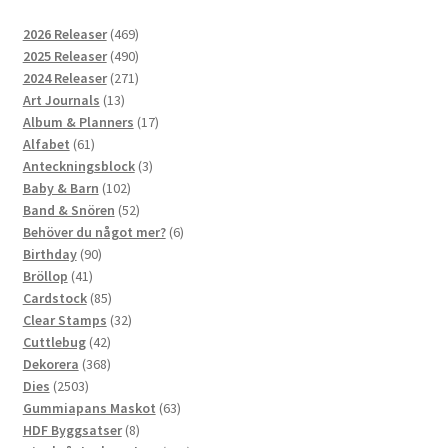
469
2026 Releaser
469
produkter
490
2025 Releaser
490
produkter
271
2024 Releaser
271
13
produkter
Art Journals
13
produkter
17
Album & Planners
17
61
produkter
Alfabet
61
produkter
3
Anteckningsblock
3
102
produkter
Baby & Barn
102
produkter
52
Band & Snören
52
produkter
6
Behöver du något mer?
6
90
produkter
Birthday
90
41
produkter
Bröllop
41
produkter
85
Cardstock
85
produkter
32
Clear Stamps
32
42
produkter
Cuttlebug
42
produkter
368
Dekorera
368
2503
produkter
Dies
2503
produkter
63
Gummiapans Maskot
63
8
produkter
HDF Byggsatser
8