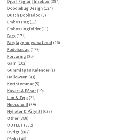
produkter
384
Djur | Fåglar | Insekter
384
124
produkter
Doodlebug Design
124
3
produkter
Dutch Doobadoo
3
11
produkter
Embossing
11
produkter
11
Embossingfolder
11
171
produkter
Färg
171
produkter
26
Färgläggningsmaterial
26
179
produkter
Födelsedag
179
20
produkter
Förvaring
20
102
produkter
Garn
102
produkter
1
Gummiapan Kalender
1
43
produkt
Halloween
43
produkter
5
Kortstommar
5
produkter
10
Kuvert & Påsar
10
21
produkter
Lim & Tejp
21
produkter
89
Neocolor II
89
produkter
638
Nyheter & Påfyllt!
638
368
produkter
Other
368
produkter
382
OUTLET
382
682
produkter
Övrigt
682
140
produkter
Påsk
140