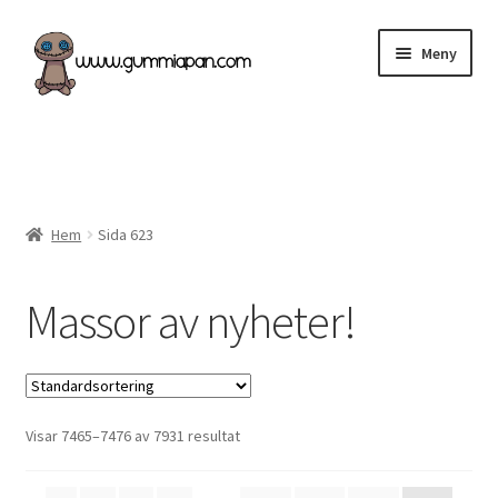
Hoppa
Hoppa
Meny
till
till
navigering
innehåll
Expand
Svenska
underm
Kategorier
Hem
Sida 623
Nyheter & Påfyllt!
Massor av nyheter!
Återförsäljare
Butiken
Köpvillkor
Visar 7465–7476 av 7931 resultat
Angel Policy