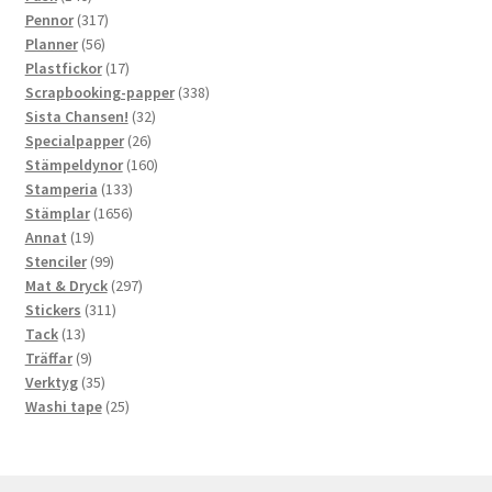
produkter
317
Pennor
317
56
produkter
Planner
56
produkter
17
Plastfickor
17
produkter
338
Scrapbooking-papper
338
32
produkter
Sista Chansen!
32
26
produkter
Specialpapper
26
produkter
160
Stämpeldynor
160
133
produkter
Stamperia
133
produkter
1656
Stämplar
1656
19
produkter
Annat
19
produkter
99
Stenciler
99
produkter
297
Mat & Dryck
297
311
produkter
Stickers
311
13
produkter
Tack
13
produkter
9
Träffar
9
produkter
35
Verktyg
35
produkter
25
Washi tape
25
produkter