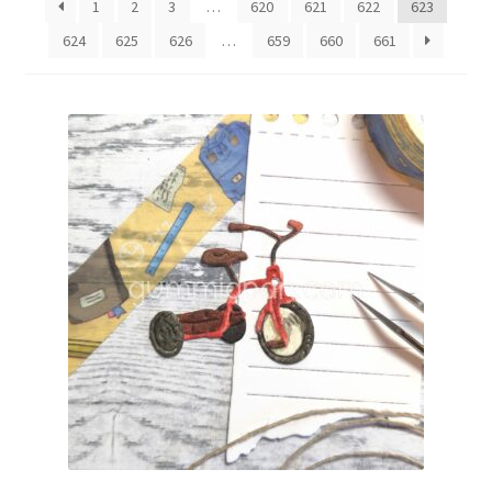
1
2
3
…
620
621
622
623
624
625
626
…
659
660
661
Mitt konto