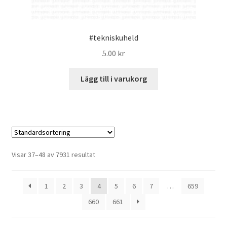
#tekniskuheld
5.00
kr
Lägg till i varukorg
Visar 37–48 av 7931 resultat
1
2
3
4
5
6
7
…
659
660
661