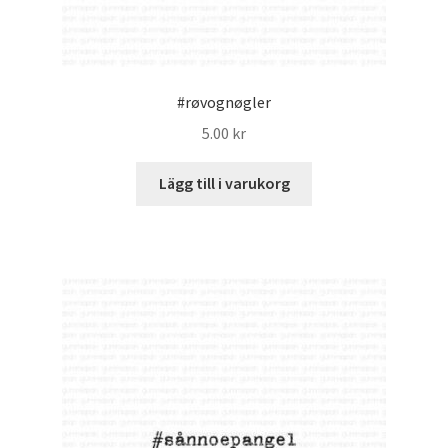
#røvognøgler
5.00
kr
Lägg till i varukorg