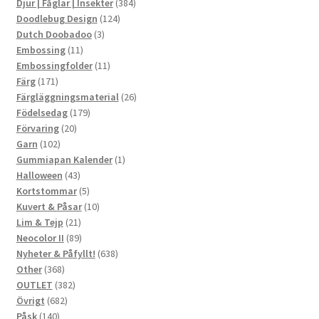
produkter
384
Djur | Fåglar | Insekter
384
124
produkter
Doodlebug Design
124
3
produkter
Dutch Doobadoo
3
11
produkter
Embossing
11
produkter
11
Embossingfolder
11
171
produkter
Färg
171
produkter
26
Färgläggningsmaterial
26
179
produkter
Födelsedag
179
20
produkter
Förvaring
20
102
produkter
Garn
102
produkter
1
Gummiapan Kalender
1
43
produkt
Halloween
43
produkter
5
Kortstommar
5
produkter
10
Kuvert & Påsar
10
21
produkter
Lim & Tejp
21
produkter
89
Neocolor II
89
produkter
638
Nyheter & Påfyllt!
638
368
produkter
Other
368
produkter
382
OUTLET
382
682
produkter
Övrigt
682
140
produkter
Påsk
140