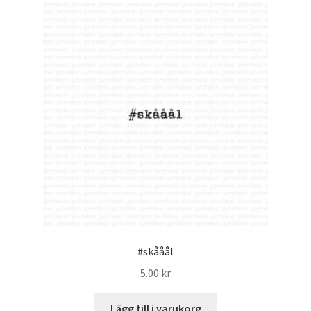
#skååål
5.00
kr
Lägg till i varukorg