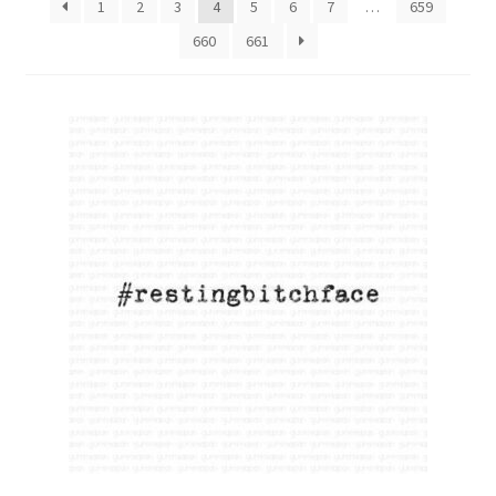
1
2
3
4
5
6
7
…
659
660
661
Mitt konto