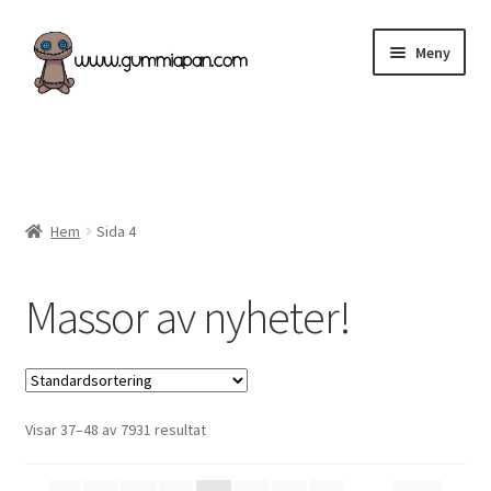
Hoppa
Hoppa
Meny
till
till
navigering
innehåll
Expand
Svenska
underm
Kategorier
Hem
Sida 4
Nyheter & Påfyllt!
Massor av nyheter!
Återförsäljare
Butiken
Köpvillkor
Visar 37–48 av 7931 resultat
Angel Policy