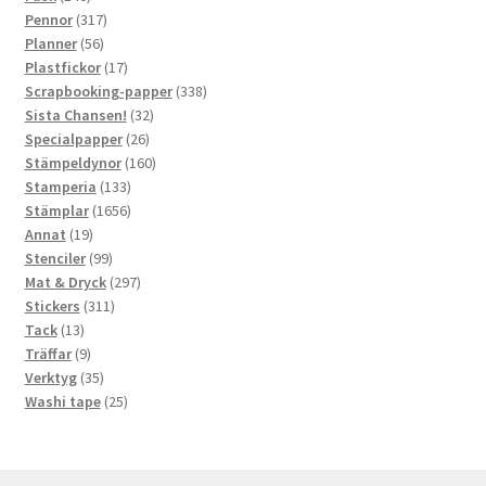
produkter
317
Pennor
317
56
produkter
Planner
56
produkter
17
Plastfickor
17
produkter
338
Scrapbooking-papper
338
32
produkter
Sista Chansen!
32
26
produkter
Specialpapper
26
produkter
160
Stämpeldynor
160
133
produkter
Stamperia
133
produkter
1656
Stämplar
1656
19
produkter
Annat
19
produkter
99
Stenciler
99
produkter
297
Mat & Dryck
297
311
produkter
Stickers
311
13
produkter
Tack
13
produkter
9
Träffar
9
produkter
35
Verktyg
35
produkter
25
Washi tape
25
produkter