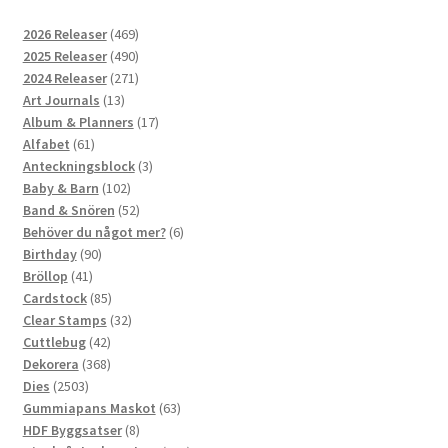
469
2026 Releaser
469
produkter
490
2025 Releaser
490
produkter
271
2024 Releaser
271
13
produkter
Art Journals
13
produkter
17
Album & Planners
17
61
produkter
Alfabet
61
produkter
3
Anteckningsblock
3
102
produkter
Baby & Barn
102
produkter
52
Band & Snören
52
produkter
6
Behöver du något mer?
6
90
produkter
Birthday
90
41
produkter
Bröllop
41
produkter
85
Cardstock
85
produkter
32
Clear Stamps
32
42
produkter
Cuttlebug
42
produkter
368
Dekorera
368
2503
produkter
Dies
2503
produkter
63
Gummiapans Maskot
63
8
produkter
HDF Byggsatser
8